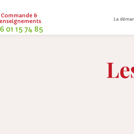
Commande &
La démar
renseignements
6 01 15 74 85
Le