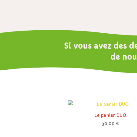
Si vous avez des d
de nou
Le panier DUO
30,00
€