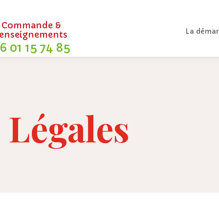
Commande &
La démar
renseignements
6 01 15 74 85
 Légales