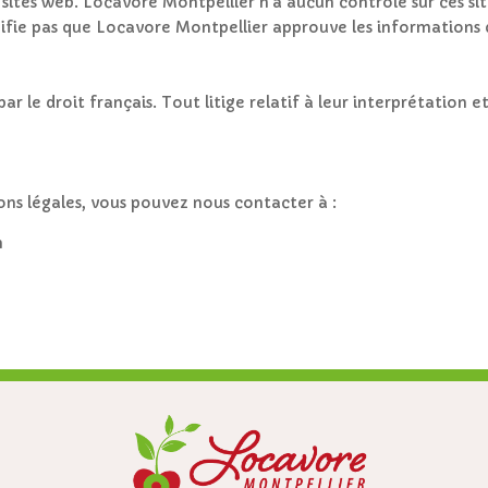
s sites web. Locavore Montpellier n’a aucun contrôle sur ces si
ignifie pas que Locavore Montpellier approuve les informations 
ar le droit français. Tout litige relatif à leur interprétation 
ns légales, vous pouvez nous contacter à :
m