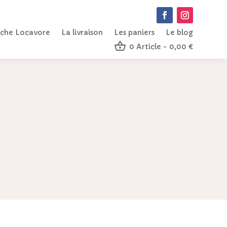
che Locavore
La livraison
Les paniers
Le blog
0 Article
0,00 €