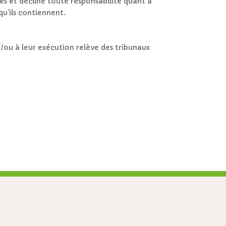
tes et décline toute responsabilité quant à
qu’ils contiennent.
et/ou à leur exécution relève des tribunaux