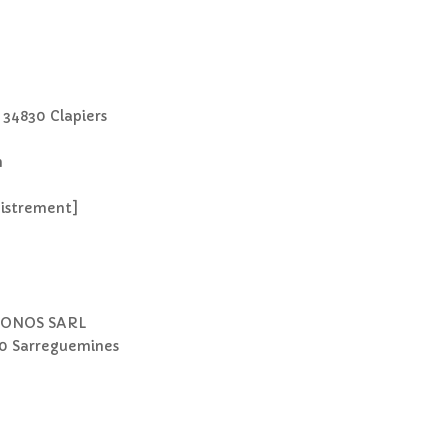
 34830 Clapiers
m
gistrement]
1 IONOS SARL
00 Sarreguemines