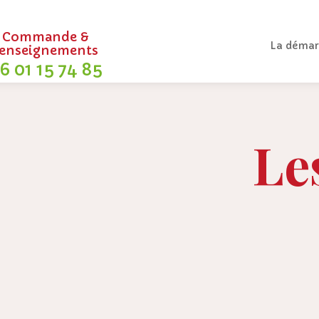
Commande &
La démar
renseignements
6 01 15 74 85
Le