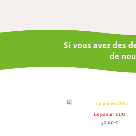
Si vous avez des d
de nou
Le panier DUO
30,00
€