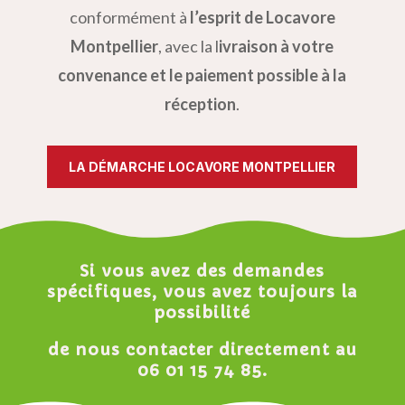
conformément à
l’esprit de Locavore
Montpellier
, avec la l
ivraison à votre
convenance et le paiement possible à la
réception
.
LA DÉMARCHE LOCAVORE MONTPELLIER
Si vous avez des demandes
spécifiques, vous avez toujours la
possibilité
de nous contacter directement au
06 01 15 74 85
.