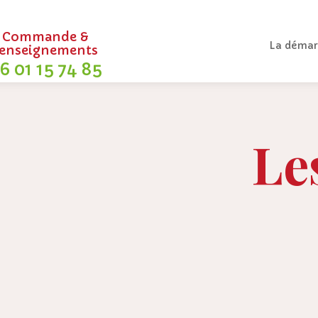
Commande &
La démar
renseignements
6 01 15 74 85
Le