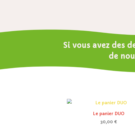
Si vous avez des d
de nou
Le panier DUO
30,00
€